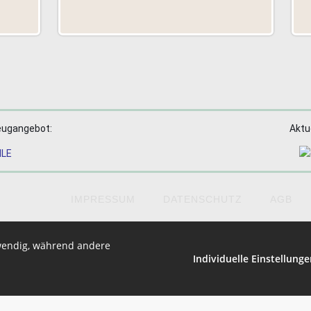
eugangebot:
Aktu
IMPRESSUM
DATENSCHUTZ
AGB
e Nutzfahrzeuge GmbH • Heckenwiesen 14-20 • 71634 Ludwigsburg
twendig, während andere
Tel.: 07141-32092 • Fax.: 07141-378909 • USt-IdNr.: DE 309 646 315
Individuelle Einstellung